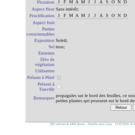
J
F
M
A
M
J
J
A
S
O
N
D
Floraison
Aspect fleur
Sans intérêt;
J
F
M
A
M
J
J
A
S
O
N
D
Fructification
Aspect fruit
Parties
consommables
Exposition
Soleil;
Sol
tous;
Ennemis
Zéro de
végétation
Utilisation
Présent à Pétré
Présent à
Fauville
propagules sur le bord des feuilles, ce son
Remarques
petites plantes qui poussent sur le bord des
998 cultivars & 6468 photos - Dernière mise à jour : 12/02/2026 16: