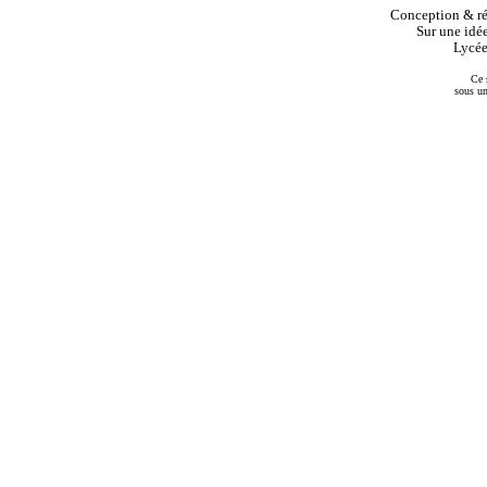
Conception & réa
Sur une idée
Lycée
Ce 
sous u