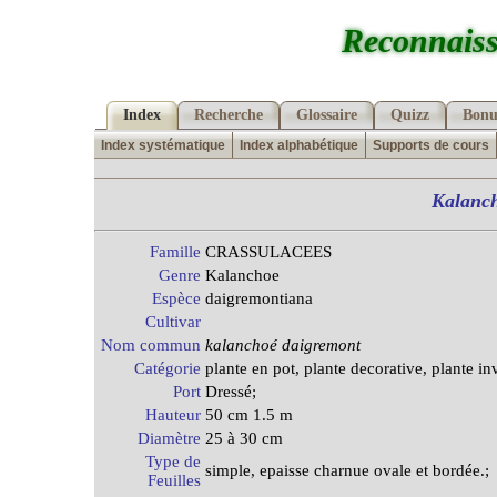
Reconnaiss
Index
Recherche
Glossaire
Quizz
Bonu
Index systématique
Index alphabétique
Supports de cours
Kalanc
Famille
CRASSULACEES
Genre
Kalanchoe
Espèce
daigremontiana
Cultivar
Nom commun
kalanchoé daigremont
Catégorie
plante en pot, plante decorative, plante in
Port
Dressé;
Hauteur
50 cm 1.5 m
Diamètre
25 à 30 cm
Type de
simple, epaisse charnue ovale et bordée.;
Feuilles