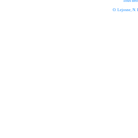
Tous droi
O. Lejosne, N. 