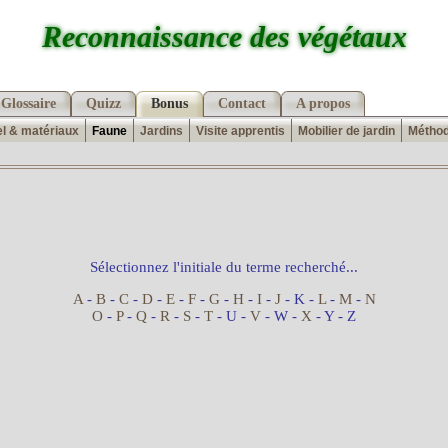
Reconnaissance des végétaux
Glossaire
Quizz
Bonus
Contact
A propos
el & matériaux
Faune
Jardins
Visite apprentis
Mobilier de jardin
Méthod
Sélectionnez l'initiale du terme recherché...
A
-
B
-
C
-
D
-
E
-
F
-
G
-
H
-
I
-
J
- K -
L
-
M
-
N
O
-
P
-
Q
-
R
-
S
-
T
- U -
V
- W -
X
- Y - Z