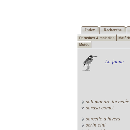
Index
Recherche
Parasites & maladies
Matéri
Météo
La faune
salamandre tachetée
sarasa comet
sarcelle d'hivers
serin cini