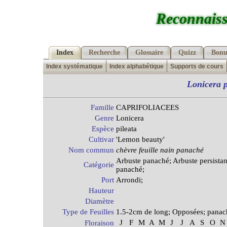
Reconnaiss
Index
Recherche
Glossaire
Quizz
Bonu
Index systématique
Index alphabétique
Supports de cours
Lonicera
p
Famille
CAPRIFOLIACEES
Genre
Lonicera
Espèce
pileata
Cultivar
'Lemon beauty'
Nom commun
chèvre feuille nain panaché
Arbuste panaché; Arbuste persistan
Catégorie
panaché;
Port
Arrondi;
Hauteur
Diamètre
Type de Feuilles
1.5-2cm de long; Opposées; panac
J
F
M
A
M
J
J
A
S
O
N
Floraison