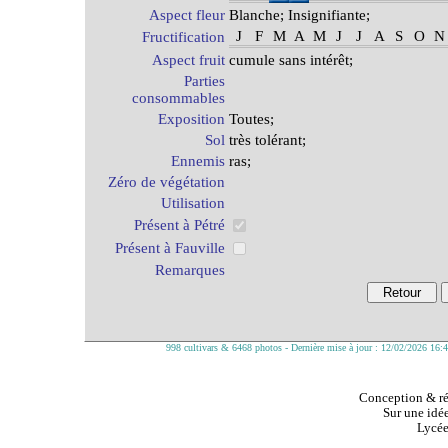
Aspect fleur
Blanche; Insignifiante;
J
F
M
A
M
J
J
A
S
O
N
Fructification
Aspect fruit
cumule sans intérêt;
Parties
consommables
Exposition
Toutes;
Sol
très tolérant;
Ennemis
ras;
Zéro de végétation
Utilisation
Présent à Pétré
Présent à Fauville
Remarques
998 cultivars & 6468 photos - Dernière mise à jour : 12/02/2026 16:
Conception & réa
Sur une idée
Lycée