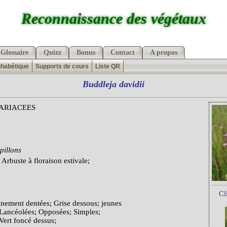
Reconnaissance des végétaux
Glossaire
Quizz
Bonus
Contact
A propos
phabétique
Supports de cours
Liste QR
Buddleja
davidii
ARIACEES
pillons
Arbuste à floraison estivale;
Cl
nement dentées; Grise dessous; jeunes
; Lancéolées; Opposées; Simples;
Vert foncé dessus;