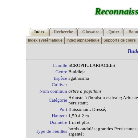
Reconnaiss
Index
Recherche
Glossaire
Quizz
Bonu
Index systématique
Index alphabétique
Supports de cours
Budd
Famille
SCROPHULARIACEES
Genre
Buddleja
Espèce
agathosma
Cultivar
Nom commun
arbre à papillons
Arbuste à floraison estivale; Arbuste
Catégorie
persistant;
Port
Buissonant; Dressé;
Hauteur
1,50 à 2 m
Diamètre
1 m et plus
bords ondulés; grandes Persistantes;
Type de Feuilles
argenté;