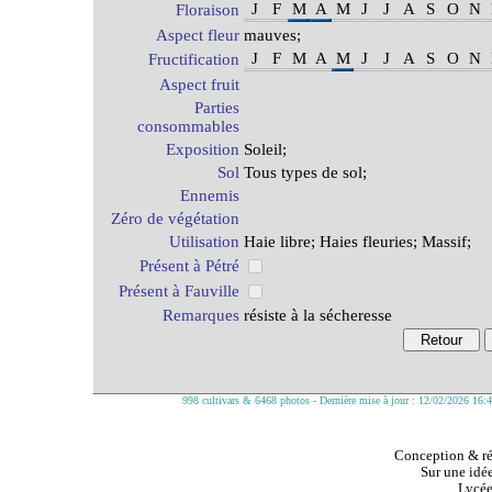
J
F
M
A
M
J
J
A
S
O
N
Floraison
Aspect fleur
mauves;
J
F
M
A
M
J
J
A
S
O
N
Fructification
Aspect fruit
Parties
consommables
Exposition
Soleil;
Sol
Tous types de sol;
Ennemis
Zéro de végétation
Utilisation
Haie libre; Haies fleuries; Massif;
Présent à Pétré
Présent à Fauville
Remarques
résiste à la sécheresse
998 cultivars & 6468 photos - Dernière mise à jour : 12/02/2026 16:
Conception & réa
Sur une idée
Lycée