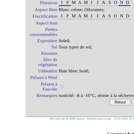
J
F
M
A
M
J
J
A
S
O
N
D
Floraison
Aspect fleur
Blanc crème; Odorantes;
J
F
M
A
M
J
J
A
S
O
N
D
Fructification
Aspect fruit
Parties
consommables
Exposition
Soleil;
Sol
Tous types de sol;
Ennemis
Zéro de
végétation
Utilisation
Haie libre; Isolé;
Présent à Pétré
Présent à
Fauville
Remarques
rusticité: -8 à -10°C, résiste à la séchere
998 cultivars & 6468 photos - Dernière mise à jour : 12/02/2026 16:
Conception & réa