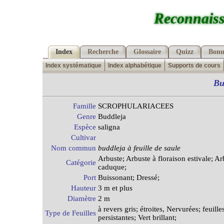
Reconnaiss
Index
Recherche
Glossaire
Quizz
Bonu
Index systématique
Index alphabétique
Supports de cours
Bu
Famille
SCROPHULARIACEES
Genre
Buddleja
Espèce
saligna
Cultivar
Nom commun
buddleja à feuille de saule
Arbuste; Arbuste à floraison estivale; Ar
Catégorie
caduque;
Port
Buissonant; Dressé;
Hauteur
3 m et plus
Diamètre
2 m
à revers gris; étroites, Nervurées; feuille
Type de Feuilles
persistantes; Vert brillant;