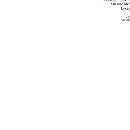
Sur une idée
Lycée
Ce 
sous u