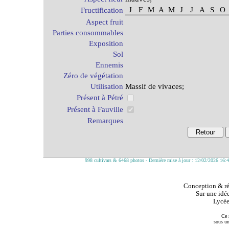
J
F
M
A
M
J
J
A
S
O
Fructification
Aspect fruit
Parties consommables
Exposition
Sol
Ennemis
Zéro de végétation
Utilisation
Massif de vivaces;
Présent à Pétré
Présent à Fauville
Remarques
998 cultivars & 6468 photos - Dernière mise à jour : 12/02/2026 16:
Conception & réa
Sur une idée
Lycée
Ce 
sous u