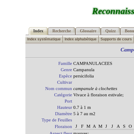
Reconnaiss
Index
Recherche
Glossaire
Quizz
Bonu
Index systématique
Index alphabétique
Supports de cours
Camp
Famille
CAMPANULACEES
Genre
Campanula
Espèce
persicifolia
Cultivar
Nom commun
campanule à clochettes
Catégorie
Vivace à floraison estivale;
Port
Hauteur
0.7 à 1 m
Diamètre
5 à 7 au m2
Type de Feuilles
J
F
M
A
M
J
J
A
S
O
Floraison
Aspect fleur
mauves;