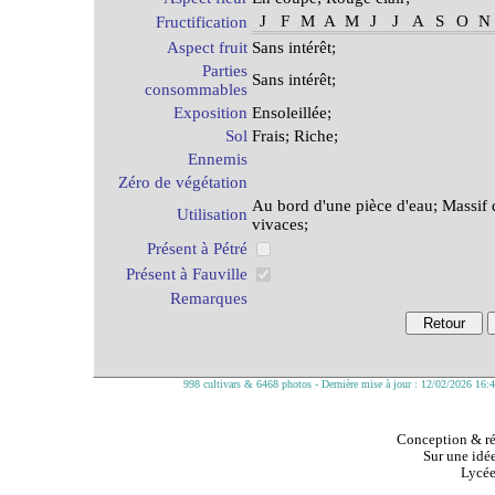
J
F
M
A
M
J
J
A
S
O
N
Fructification
Aspect fruit
Sans intérêt;
Parties
Sans intérêt;
consommables
Exposition
Ensoleillée;
Sol
Frais; Riche;
Ennemis
Zéro de végétation
Au bord d'une pièce d'eau; Massif 
Utilisation
vivaces;
Présent à Pétré
Présent à Fauville
Remarques
998 cultivars & 6468 photos - Dernière mise à jour : 12/02/2026 16:
Conception & réa
Sur une idée
Lycée