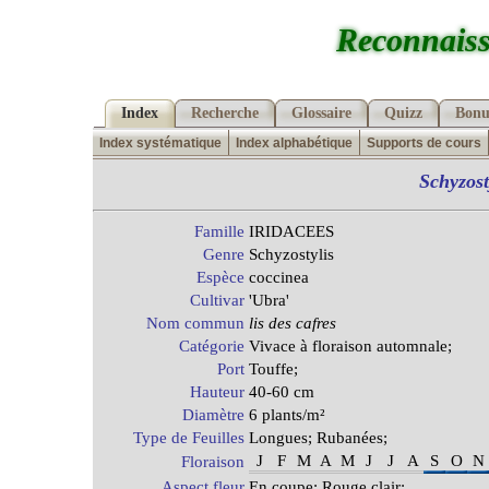
Reconnaiss
Index
Recherche
Glossaire
Quizz
Bonu
Index systématique
Index alphabétique
Supports de cours
Schyzost
Famille
IRIDACEES
Genre
Schyzostylis
Espèce
coccinea
Cultivar
'Ubra'
Nom commun
lis des cafres
Catégorie
Vivace à floraison automnale;
Port
Touffe;
Hauteur
40-60 cm
Diamètre
6 plants/m²
Type de Feuilles
Longues; Rubanées;
J
F
M
A
M
J
J
A
S
O
N
Floraison
Aspect fleur
En coupe; Rouge clair;