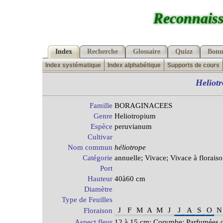
Reconnaiss
Index
Recherche
Glossaire
Quizz
Bonu
Index systématique
Index alphabétique
Supports de cours
Heliot
Famille
BORAGINACEES
Genre
Heliotropium
Espèce
peruvianum
Cultivar
Nom commun
héliotrope
Catégorie
annuelle; Vivace; Vivace à floraiso
Port
Hauteur
40à60 cm
Diamètre
Type de Feuilles
J
F
M
A
M
J
J
A
S
O
N
Floraison
Aspect fleur
12 à 15 cm; Corymbe; Parfumées d