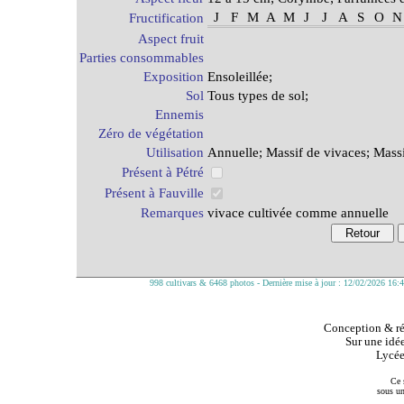
J
F
M
A
M
J
J
A
S
O
N
Fructification
Aspect fruit
Parties consommables
Exposition
Ensoleillée;
Sol
Tous types de sol;
Ennemis
Zéro de végétation
Utilisation
Annuelle; Massif de vivaces; Massi
Présent à Pétré
Présent à Fauville
Remarques
vivace cultivée comme annuelle
998 cultivars & 6468 photos - Dernière mise à jour : 12/02/2026 16:
Conception & réa
Sur une idée
Lycée
Ce 
sous u