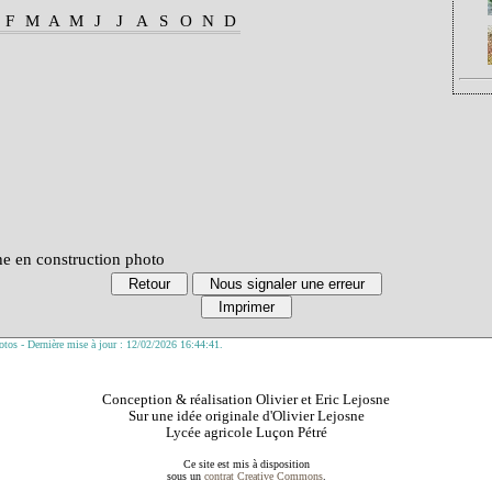
F
M
A
M
J
J
A
S
O
N
D
he en construction photo
tos - Dernière mise à jour : 12/02/2026 16:44:41.
Conception & réalisation Olivier et Eric Lejosne
Sur une idée originale d'Olivier Lejosne
Lycée agricole Luçon Pétré
Ce site est mis à disposition
sous un
contrat Creative Commons
.