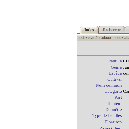
Index
Recherche
Index systématique
Index al
Famille
CU
Genre
Jun
Espèce
co
Cultivar
Nom commun
Catégorie
Con
Port
Hauteur
Diamètre
Type de Feuilles
J
Floraison
Aspect fleur