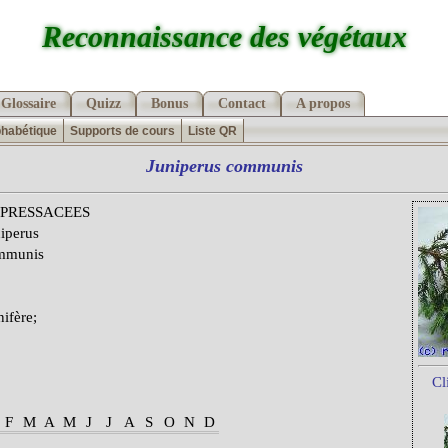
Reconnaissance des végétaux
Glossaire
Quizz
Bonus
Contact
A propos
phabétique
Supports de cours
Liste QR
Juniperus
communis
PRESSACEES
iperus
mmunis
ifère;
Cl
F
M
A
M
J
J
A
S
O
N
D