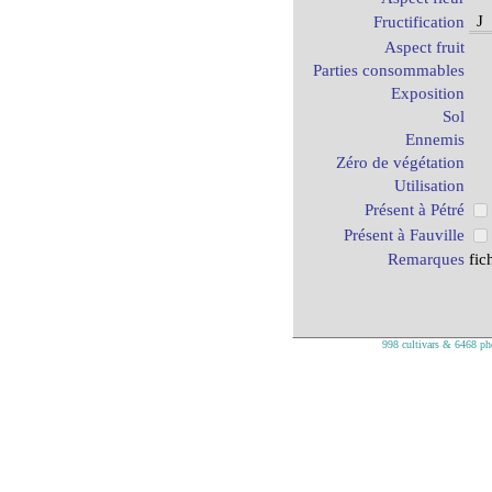
J
Fructification
Aspect fruit
Parties consommables
Exposition
Sol
Ennemis
Zéro de végétation
Utilisation
Présent à Pétré
Présent à Fauville
Remarques
fic
998 cultivars & 6468 pho