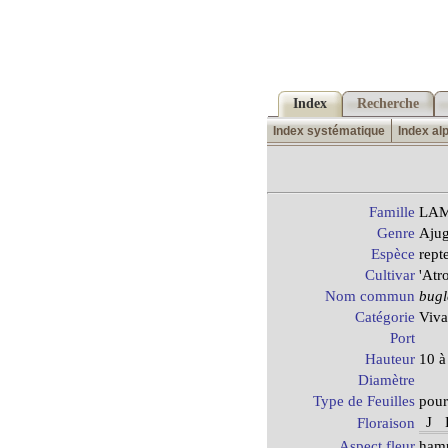
Index
Recherche
Index systématique
Index al
Famille
LAM
Genre
Aju
Espèce
rept
Cultivar
'Atr
Nom commun
bugl
Catégorie
Viva
Port
Hauteur
10 à
Diamètre
Type de Feuilles
pour
J
Floraison
Aspect fleur
hamp