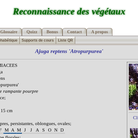
Reconnaissance des végétaux
Glossaire
Quizz
Bonus
Contact
A propos
phabétique
Supports de cours
Liste QR
Ajuga
reptens
'Atropurpurea'
IACEES
ga
ens
opurpurea'
e rampante pourpre
ce;
 15 cm
Cl
pres, persistantes, oblongues, ovales;
F
M
A
M
J
J
A
S
O
N
D
e florales;