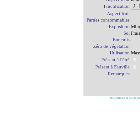
J
Fructification
Aspect fruit
Parties consommables
Exposition
Mi-o
Sol
Frais
Ennemis
Zéro de végétation
Utilisation
Mass
Présent à Pétré
Présent à Fauville
Remarques
998 cultivars & 6468 pho