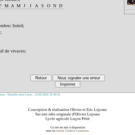
F
M
A
M
J
J
A
S
O
N
D
mbre; Soleil;
;
if de vivaces;
tos - Dernière mise à jour : 12/02/2026 16:44:41.
Conception & réalisation Olivier et Eric Lejosne
Sur une idée originale d'Olivier Lejosne
Lycée agricole Luçon Pétré
Ce site est mis à disposition
sous un
contrat Creative Commons
.