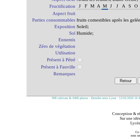
J
F
M
A
M
J
J
A
S
O
Fructification
Aspect fruit
Parties consommables
fruits comestibles après les gelée
Exposition
Soleil;
Sol
Humide;
Ennemis
Zéro de végétation
Utilisation
Présent à Pétré
Présent à Fauville
Remarques
998 cultivars & 6468 photos - Dernière mise à jour : 12/02/2026 16:
Conception & réa
Sur une idée
Lycée
Ce 
sous u