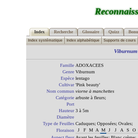
Reconnaiss
Index
Recherche
Glossaire
Quizz
Bonu
Index systématique
Index alphabétique
Supports de cours
Viburnum
Famille
ADOXACEES
Genre
Viburnum
Espèce
lentago
Cultivar
'Pink beauty'
Nom commun
viorne à manchettes
Catégorie
arbuste à fleurs;
Port
Hauteur
3 à 5m
Diamètre
Type de Feuilles
Caduques; Opposées; Ovales;
J
F
M
A
M
J
J
A
S
O
Floraison
Aspect fleur
Avant les feuilles; Blanc crème;