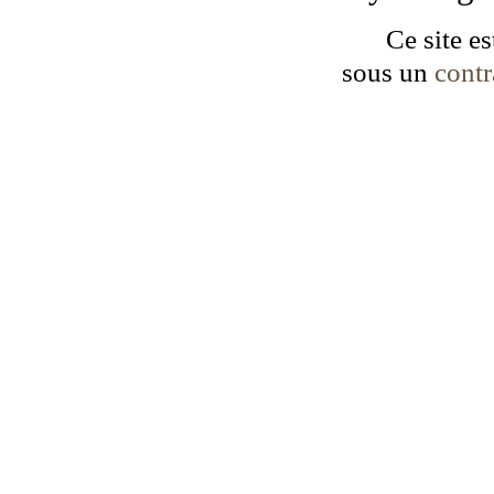
Ce site es
sous un
cont