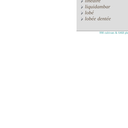
linéaire
liquidambar
lobé
lobée dentée
998 cultivars & 6468 pho