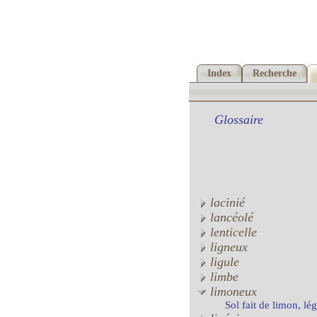
Index
Recherche
Glossaire
lacinié
lancéolé
lenticelle
ligneux
ligule
limbe
limoneux
Sol fait de limon, lég