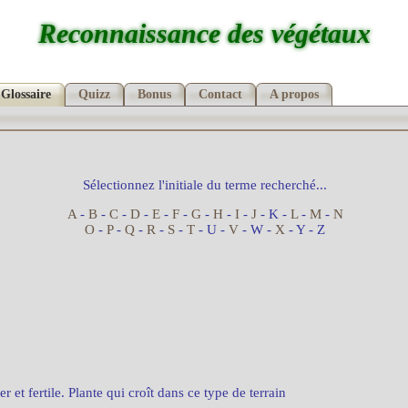
Reconnaissance des végétaux
Glossaire
Quizz
Bonus
Contact
A propos
Sélectionnez l'initiale du terme recherché...
A
-
B
-
C
-
D
-
E
-
F
-
G
-
H
-
I
-
J
- K -
L
-
M
-
N
O
-
P
-
Q
-
R
-
S
-
T
- U -
V
- W -
X
- Y - Z
er et fertile. Plante qui croît dans ce type de terrain