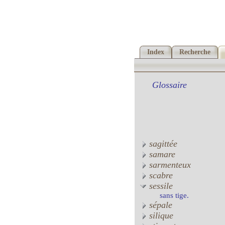
Index
Recherche
Glossaire
sagittée
samare
sarmenteux
scabre
sessile
sans tige.
sépale
silique