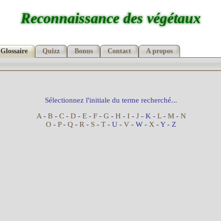
Reconnaissance des végétaux
Glossaire
Quizz
Bonus
Contact
A propos
Sélectionnez l'initiale du terme recherché...
A
-
B
-
C
-
D
-
E
-
F
-
G
-
H
-
I
-
J
- K -
L
-
M
-
N
O
-
P
-
Q
-
R
-
S
-
T
- U -
V
- W -
X
- Y - Z