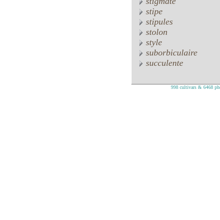
stigmate
stipe
stipules
stolon
style
suborbiculaire
succulente
998 cultivars & 6468 pho