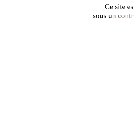
Ce site es
sous un
cont