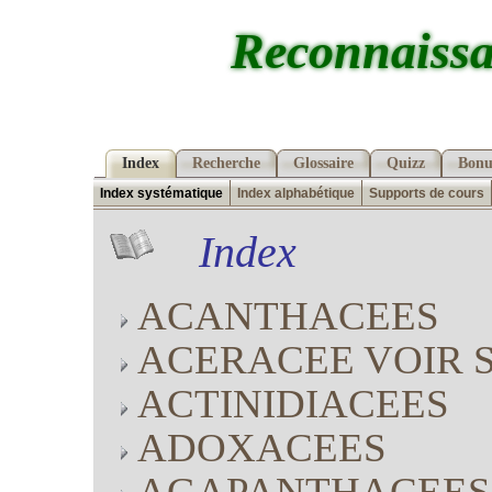
Reconnaissa
Index
Recherche
Glossaire
Quizz
Bonu
Index systématique
Index alphabétique
Supports de cours
Index
ACANTHACEES
ACERACEE VOIR 
ACTINIDIACEES
ADOXACEES
AGAPANTHACEES