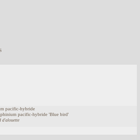
S
um
pacific-hybride
lphinium
pacific-hybride
'Blue bird'
d d'alouette