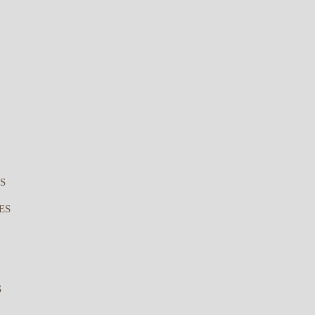
S
ES
S