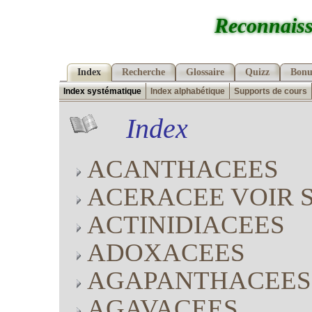
Reconnaiss
Index
Recherche
Glossaire
Quizz
Bonu
Index systématique
Index alphabétique
Supports de cours
Index
ACANTHACEES
ACERACEE VOIR 
ACTINIDIACEES
ADOXACEES
AGAPANTHACEES
AGAVACEES