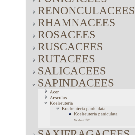
RENONCULACEES
RHAMNACEES
ROSACEES
RUSCACEES
RUTACEES
SALICACEES
SAPINDACEES
Acer
Aesculus
Koelreuteria
Koelreuteria
paniculata
Koelreuteria
paniculata
savonnier
SAXIFRAGACEES