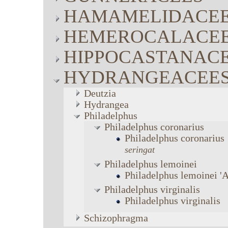
HAMAMELIDACE
HEMEROCALACE
HIPPOCASTANAC
HYDRANGEACEE
Deutzia
Hydrangea
Philadelphus
Philadelphus
coronarius
Philadelphus
coronarius
seringat
Philadelphus
lemoinei
Philadelphus
lemoinei
'
Philadelphus
virginalis
Philadelphus
virginalis
Schizophragma