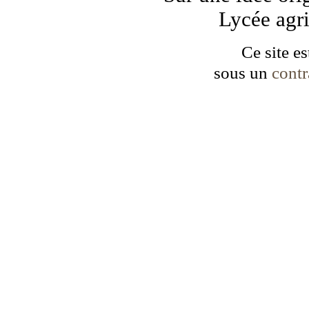
Lycée agr
Ce site es
sous un
cont