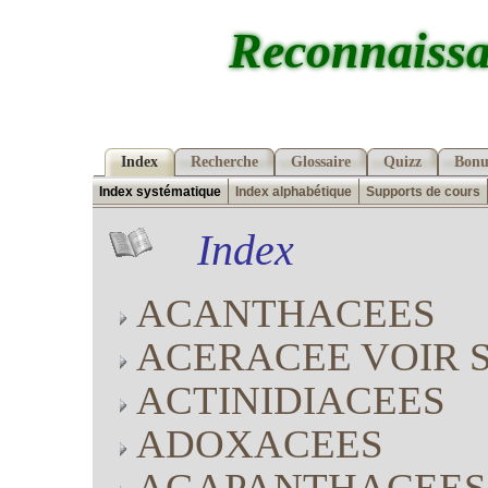
Reconnaissa
Index
Recherche
Glossaire
Quizz
Bonu
Index systématique
Index alphabétique
Supports de cours
Index
ACANTHACEES
ACERACEE VOIR 
ACTINIDIACEES
ADOXACEES
AGAPANTHACEES