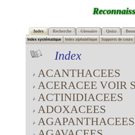
Reconnaiss
Index
Recherche
Glossaire
Quizz
Bonu
Index systématique
Index alphabétique
Supports de cours
Index
ACANTHACEES
ACERACEE VOIR 
ACTINIDIACEES
ADOXACEES
AGAPANTHACEES
AGAVACEES