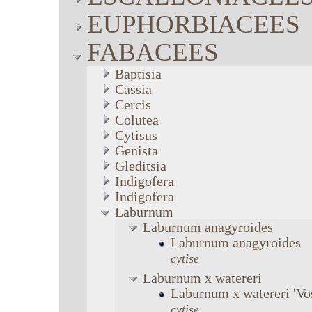
EUPHORBIACEES
FABACEES
Baptisia
Cassia
Cercis
Colutea
Cytisus
Genista
Gleditsia
Indigofera
Indigofera
Laburnum
Laburnum
anagyroides
Laburnum
anagyroides
cytise
Laburnum
x watereri
Laburnum
x watereri
'Vo
cytise