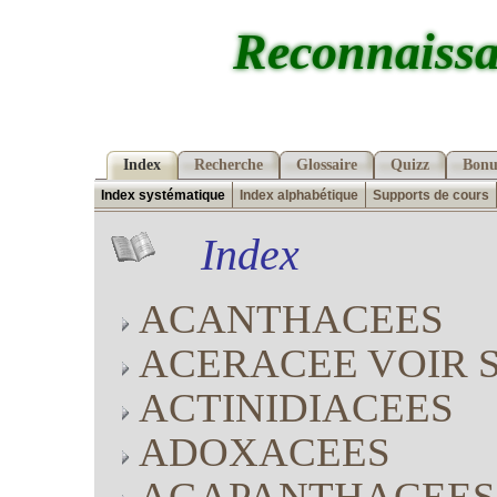
Reconnaissa
Index
Recherche
Glossaire
Quizz
Bonu
Index systématique
Index alphabétique
Supports de cours
Index
ACANTHACEES
ACERACEE VOIR 
ACTINIDIACEES
ADOXACEES
AGAPANTHACEES