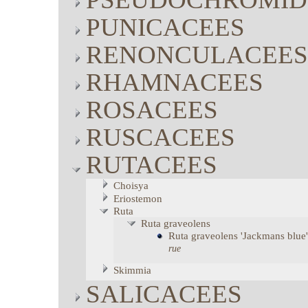
PUNICACEES
RENONCULACEES
RHAMNACEES
ROSACEES
RUSCACEES
RUTACEES
Choisya
Eriostemon
Ruta
Ruta
graveolens
Ruta
graveolens
'Jackmans blue'
rue
Skimmia
SALICACEES