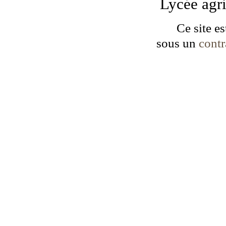
Lycée agr
Ce site es
sous un
cont