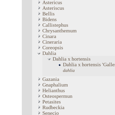
Astericus
Asteriscus
Bellis
Bidens
Callistephus
Chrysanthemum
Cinara
Cineraria
Coreopsis
Dahlia
Dahlia
x hortensis
Dahlia
x hortensis
'Galle
dahlia
Gazania
Gnaphalium
Helianthus
Osteospermun
Petasites
Rudbeckia
Senecio