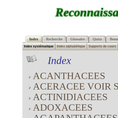
Reconnaissa
Index
Recherche
Glossaire
Quizz
Bonu
Index systématique
Index alphabétique
Supports de cours
Index
ACANTHACEES
ACERACEE VOIR 
ACTINIDIACEES
ADOXACEES
AGAPANTHACEES