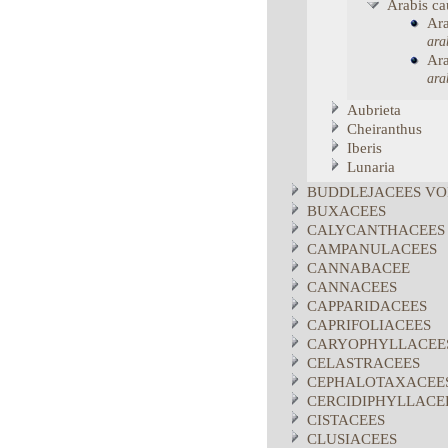
Arabis
ca
Ara
ara
Ara
ara
Aubrieta
Cheiranthus
Iberis
Lunaria
BUDDLEJACEES VO
BUXACEES
CALYCANTHACEES
CAMPANULACEES
CANNABACEE
CANNACEES
CAPPARIDACEES
CAPRIFOLIACEES
CARYOPHYLLACEE
CELASTRACEES
CEPHALOTAXACEE
CERCIDIPHYLLACE
CISTACEES
CLUSIACEES