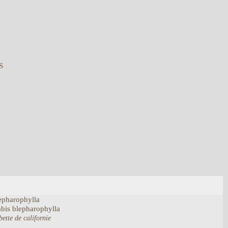
S
epharophylla
bis
blepharophylla
bette de californie