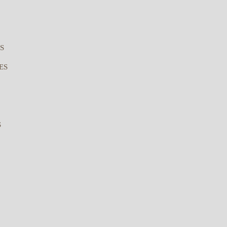
S
ES
S