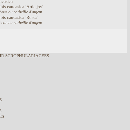
ucasica
bis
caucasica
'Artic joy'
bette ou corbeille d'argent
bis
caucasica
'Rosea'
bette ou corbeille d'argent
IR SCROPHULARIACEES
S
S
ES