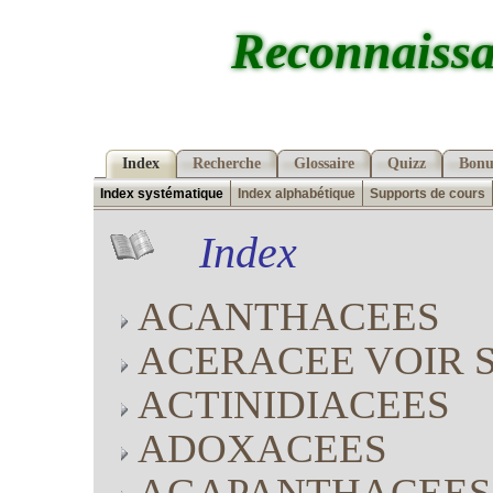
Reconnaissa
Index
Recherche
Glossaire
Quizz
Bonu
Index systématique
Index alphabétique
Supports de cours
Index
ACANTHACEES
ACERACEE VOIR 
ACTINIDIACEES
ADOXACEES
AGAPANTHACEES