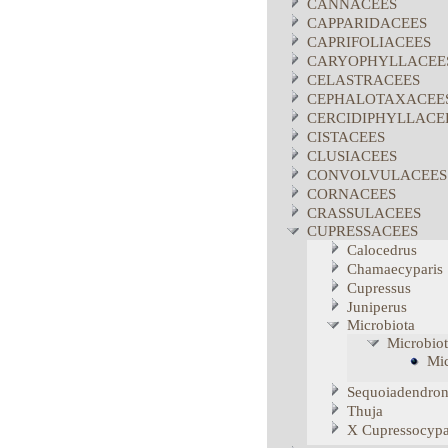
CANNACEES
CAPPARIDACEES
CAPRIFOLIACEES
CARYOPHYLLACEE
CELASTRACEES
CEPHALOTAXACEE
CERCIDIPHYLLACE
CISTACEES
CLUSIACEES
CONVOLVULACEES
CORNACEES
CRASSULACEES
CUPRESSACEES
Calocedrus
Chamaecyparis
Cupressus
Juniperus
Microbiota
Microbio
Mic
Sequoiadendro
Thuja
X Cupressocypa