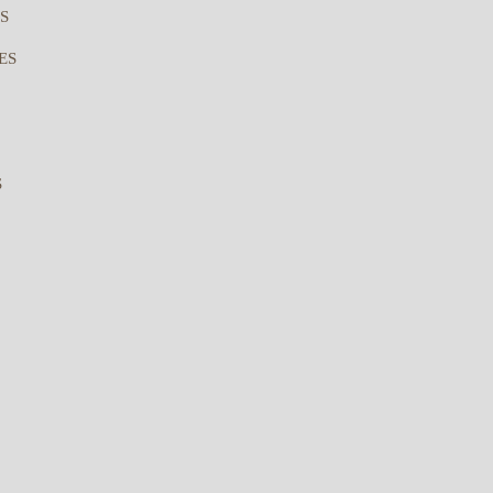
S
ES
S