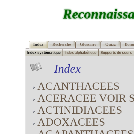
Reconnaissa
Index
Recherche
Glossaire
Quizz
Bonu
Index systématique
Index alphabétique
Supports de cours
Index
ACANTHACEES
ACERACEE VOIR 
ACTINIDIACEES
ADOXACEES
AGAPANTHACEES