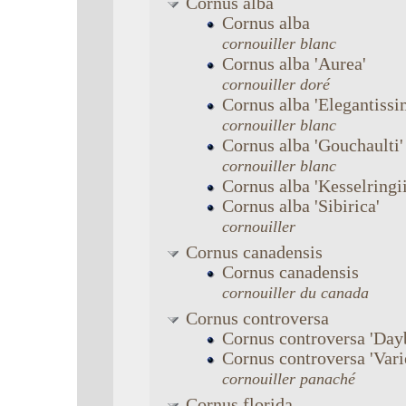
Cornus
alba
Cornus
alba
cornouiller blanc
Cornus
alba
'Aurea'
cornouiller doré
Cornus
alba
'Elegantissi
cornouiller blanc
Cornus
alba
'Gouchaulti'
cornouiller blanc
Cornus
alba
'Kesselringii
Cornus
alba
'Sibirica'
cornouiller
Cornus
canadensis
Cornus
canadensis
cornouiller du canada
Cornus
controversa
Cornus
controversa
'Day
Cornus
controversa
'Vari
cornouiller panaché
Cornus
florida