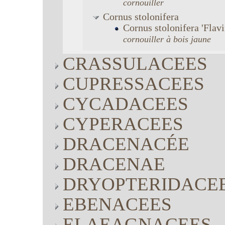
cornouiller
Cornus
stolonifera
Cornus
stolonifera
'Flav
cornouiller à bois jaune
CRASSULACEES
CUPRESSACEES
CYCADACEES
CYPERACEES
DRACENACÉE
DRACENAE
DRYOPTERIDACE
EBENACEES
ELAEAGNACEES