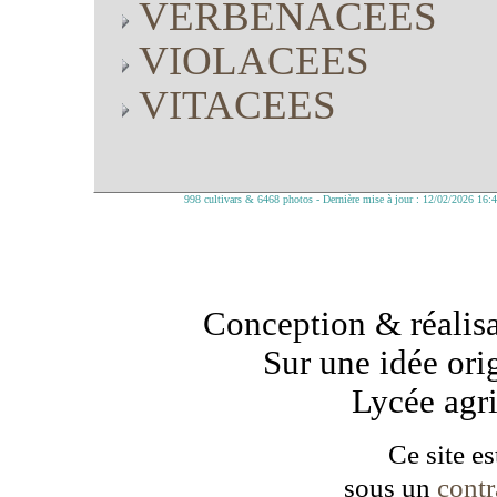
VERBENACEES
VIOLACEES
VITACEES
998 cultivars & 6468 photos - Dernière mise à jour : 12/02/2026 16:
Conception & réalisa
Sur une idée ori
Lycée agr
Ce site es
sous un
cont