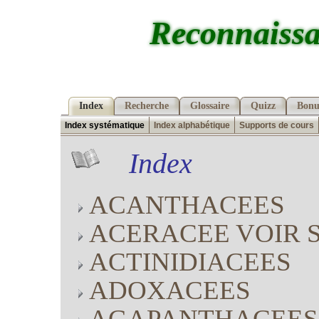
Reconnaissa
Index
Recherche
Glossaire
Quizz
Bonu
Index systématique
Index alphabétique
Supports de cours
Index
ACANTHACEES
ACERACEE VOIR 
ACTINIDIACEES
ADOXACEES
AGAPANTHACEES