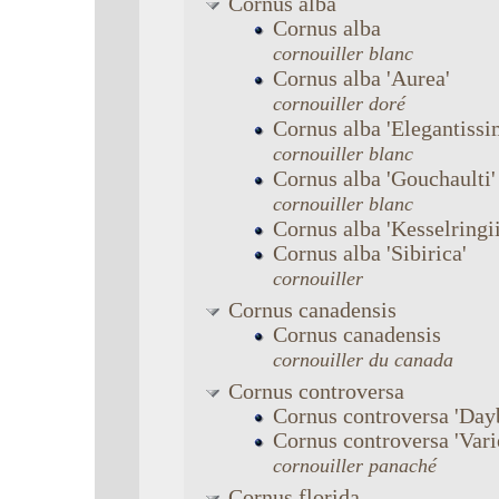
Cornus
alba
Cornus
alba
cornouiller blanc
Cornus
alba
'Aurea'
cornouiller doré
Cornus
alba
'Elegantissi
cornouiller blanc
Cornus
alba
'Gouchaulti'
cornouiller blanc
Cornus
alba
'Kesselringii
Cornus
alba
'Sibirica'
cornouiller
Cornus
canadensis
Cornus
canadensis
cornouiller du canada
Cornus
controversa
Cornus
controversa
'Day
Cornus
controversa
'Vari
cornouiller panaché
Cornus
florida