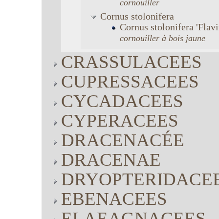
cornouiller
Cornus
stolonifera
Cornus
stolonifera
'Flav
cornouiller à bois jaune
CRASSULACEES
CUPRESSACEES
CYCADACEES
CYPERACEES
DRACENACÉE
DRACENAE
DRYOPTERIDACE
EBENACEES
ELAEAGNACEES