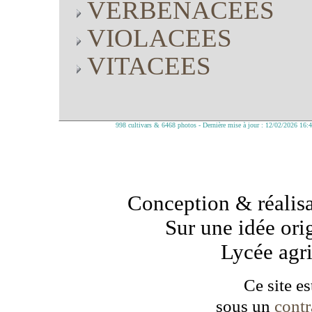
VERBENACEES
VIOLACEES
VITACEES
998 cultivars & 6468 photos - Dernière mise à jour : 12/02/2026 16:
Conception & réalisa
Sur une idée ori
Lycée agr
Ce site es
sous un
cont