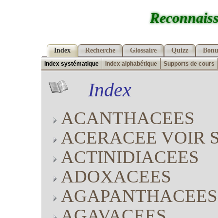
Reconnaiss
Index
Recherche
Glossaire
Quizz
Bonu
Index systématique
Index alphabétique
Supports de cours
Index
ACANTHACEES
ACERACEE VOIR 
ACTINIDIACEES
ADOXACEES
AGAPANTHACEES
AGAVACEES