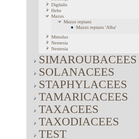
Digitalis
Hebe
Mazus
Mazus
reptans
Mazus
reptans
'Alba'
Mimulus
Nemesia
Nemesia
SIMAROUBACEES
SOLANACEES
STAPHYLACEES
TAMARICACEES
TAXACEES
TAXODIACEES
TEST