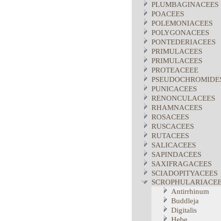
PLUMBAGINACEES
POACEES
POLEMONIACEES
POLYGONACEES
PONTEDERIACEES
PRIMULACEES
PRIMULACEES
PROTEACEEE
PSEUDOCHROMIDE
PUNICACEES
RENONCULACEES
RHAMNACEES
ROSACEES
RUSCACEES
RUTACEES
SALICACEES
SAPINDACEES
SAXIFRAGACEES
SCIADOPITYACEES
SCROPHULARIACE
Antirrhinum
Buddleja
Digitalis
Hebe