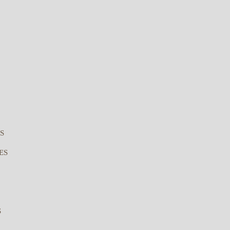
S
ES
S