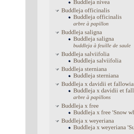
Buddleja
nivea
Buddleja
officinalis
Buddleja
officinalis
arbre à papillon
Buddleja
saligna
Buddleja
saligna
buddleja à feuille de saule
Buddleja
salviifolia
Buddleja
salviifolia
Buddleja
sterniana
Buddleja
sterniana
Buddleja
x davidii et fallowi
Buddleja
x davidii et fa
arbre à papillons
Buddleja
x free
Buddleja
x free
'Snow wh
Buddleja
x weyeriana
Buddleja
x weyeriana
'S