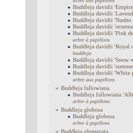
arbre aux papillons
Buddleja
davidii
'Empire
Buddleja
davidii
'Lavend
Buddleja
davidii
'Nanho 
Buddleja
davidii
'orneme
Buddleja
davidii
'Pink de
arbre à papillons
Buddleja
davidii
'Royal 
buddleja
Buddleja
davidii
'Snow w
Buddleja
davidii
'summer
Buddleja
davidii
'White 
arbre aux papillons
Buddleja
fallowiana
Buddleja
fallowiana
'Alb
arbre à papillons
Buddleja
globosa
Buddleja
globosa
arbre à papillons
Buddleja
glomerata