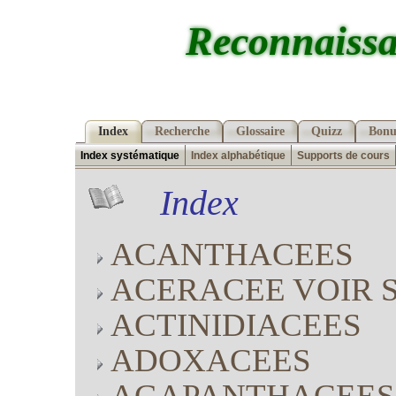
Reconnaissa
Index
Recherche
Glossaire
Quizz
Bonu
Index systématique
Index alphabétique
Supports de cours
Index
ACANTHACEES
ACERACEE VOIR 
ACTINIDIACEES
ADOXACEES
AGAPANTHACEES