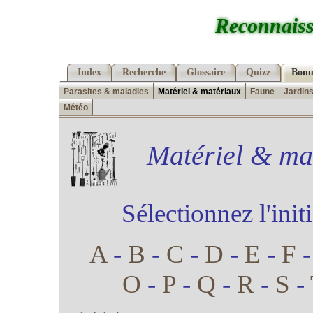
Reconnaiss
Index
Recherche
Glossaire
Quizz
Bonu
Parasites & maladies
Matériel & matériaux
Faune
Jardin
Météo
Matériel & mat
Sélectionnez l'init
A
-
B
-
C
-
D
-
E
-
F
O
-
P
-
Q
-
R
-
S
-