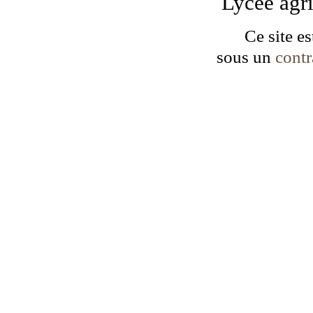
Lycée agr
Ce site es
sous un
cont