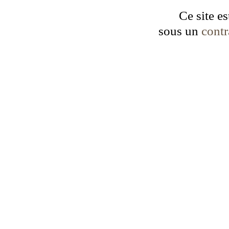
Ce site es
sous un
cont