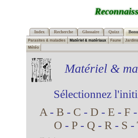
Reconnaiss
Index
Recherche
Glossaire
Quizz
Bonu
Parasites & maladies
Matériel & matériaux
Faune
Jardin
Météo
Matériel & mat
Sélectionnez l'init
A
-
B
-
C
-
D
-
E
-
F
O
-
P
-
Q
-
R
-
S
-