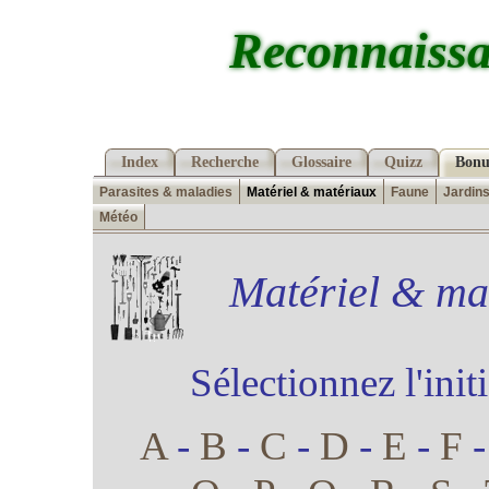
Reconnaissa
Index
Recherche
Glossaire
Quizz
Bonu
Parasites & maladies
Matériel & matériaux
Faune
Jardin
Météo
Matériel & mat
Sélectionnez l'init
A
-
B
-
C
-
D
-
E
-
F