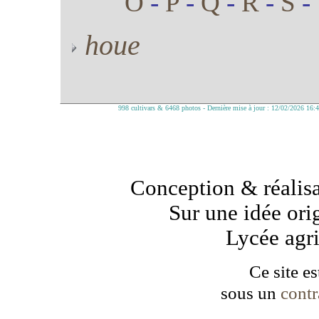
O
-
P
-
Q
-
R
-
S
-
houe
998 cultivars & 6468 photos - Dernière mise à jour : 12/02/2026 16:
Conception & réalisa
Sur une idée ori
Lycée agr
Ce site es
sous un
cont