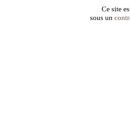
Ce site es
sous un
cont