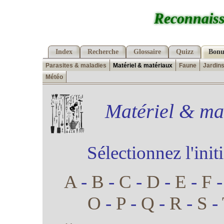
Reconnaiss
Index
Recherche
Glossaire
Quizz
Bonu
Parasites & maladies
Matériel & matériaux
Faune
Jardin
Météo
Matériel & mat
Sélectionnez l'init
A
-
B
-
C
-
D
-
E
-
F
O
-
P
-
Q
-
R
-
S
-