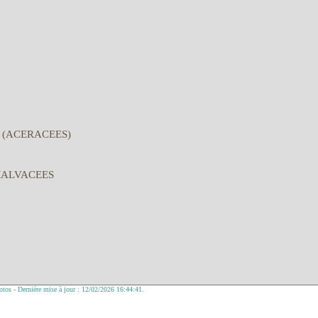
 (ACERACEES)
MALVACEES
tos - Dernière mise à jour : 12/02/2026 16:44:41.