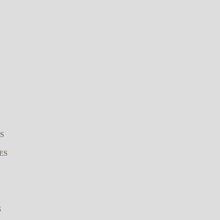
S
ES
S