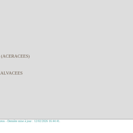
 (ACERACEES)
MALVACEES
tos - Dernière mise à jour : 12/02/2026 16:44:41.