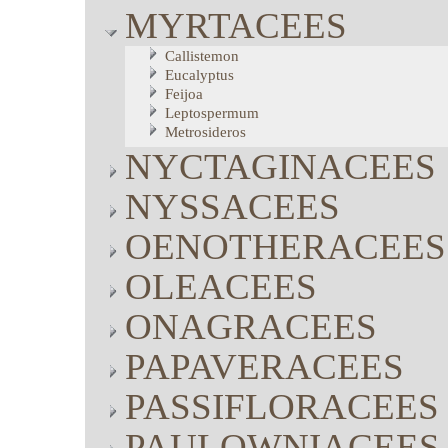
MYRTACEES
Callistemon
Eucalyptus
Feijoa
Leptospermum
Metrosideros
NYCTAGINACEES
NYSSACEES
OENOTHERACEES
OLEACEES
ONAGRACEES
PAPAVERACEES
PASSIFLORACEES
PAULOWNIACEES