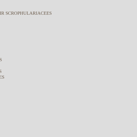
IR SCROPHULARIACEES
S
S
ES