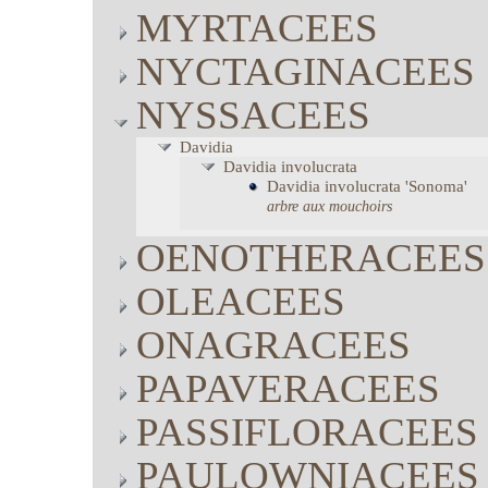
MYRTACEES
NYCTAGINACEES
NYSSACEES
Davidia
Davidia
involucrata
Davidia
involucrata
'Sonoma'
arbre aux mouchoirs
OENOTHERACEES
OLEACEES
ONAGRACEES
PAPAVERACEES
PASSIFLORACEES
PAULOWNIACEES