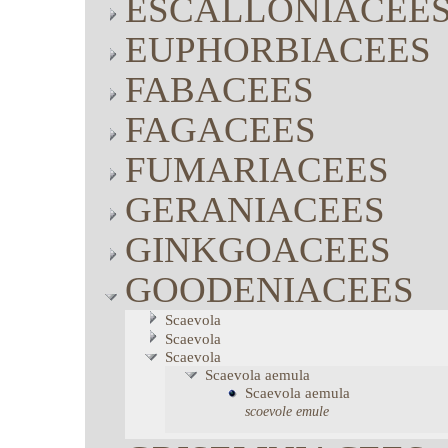
ESCALLONIACEE
EUPHORBIACEES
FABACEES
FAGACEES
FUMARIACEES
GERANIACEES
GINKGOACEES
GOODENIACEES
Scaevola
Scaevola
Scaevola
Scaevola
aemula
Scaevola
aemula
scoevole emule